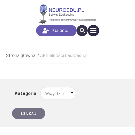
Przejdź
do
treści
ZALOGUJ
Strona główna
Aktualności neuroedu.pl
Ścieżka
nawigacyjna
Kategoria