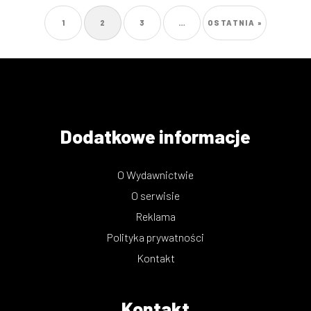
STRONA
1
BIEŻĄCA
2
STRONA
3
…
OSTATNIA
OSTATNIA »
Stronicowanie
STRONA
STRONA
Dodatkowe informacje
O Wydawnictwie
O serwisie
Reklama
Polityka prywatności
Kontakt
Kontakt