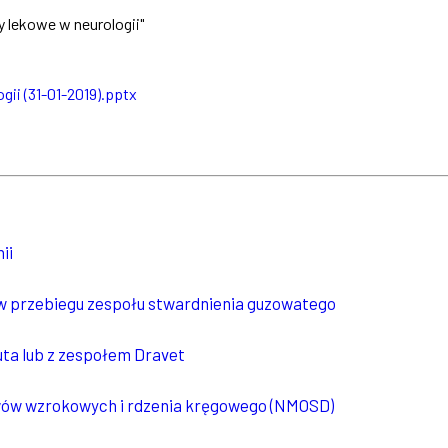
 lekowe w neurologii"
ii (31-01-2019).pptx
ii
 przebiegu zespołu stwardnienia guzowatego
ta lub z zespołem Dravet
wów wzrokowych i rdzenia kręgowego (NMOSD)