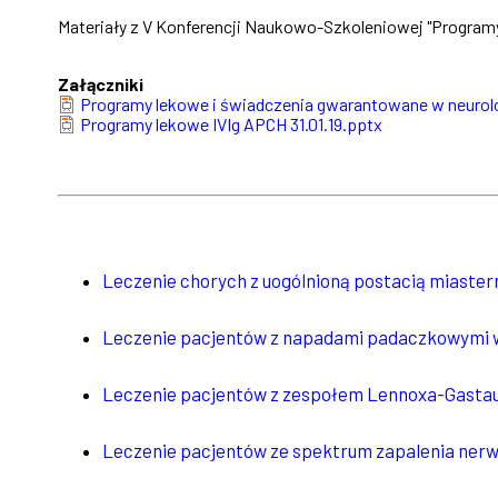
Materiały z V Konferencji Naukowo-Szkoleniowej "Programy
Załączniki
Document
Programy lekowe i świadczenia gwarantowane w neurolog
Document
Programy lekowe IVIg APCH 31.01.19.pptx
Leczenie chorych z uogólnioną postacią miastern
Leczenie pacjentów z napadami padaczkowymi w
Leczenie pacjentów z zespołem Lennoxa-Gastau
Leczenie pacjentów ze spektrum zapalenia ner