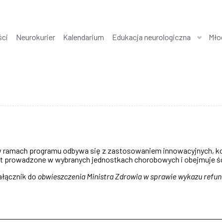
ści
Neurokurier
Kalendarium
Edukacja neurologiczna
Mło
 ramach programu odbywa się z zastosowaniem innowacyjnych, kos
t prowadzone w wybranych jednostkach chorobowych i obejmuje śc
ałącznik do
obwieszczenia Ministra Zdrowia w sprawie wykazu refu