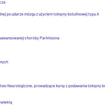
cza
lnej po udarze mózgu z użyciem toksyny botulinowej typu A
zaawansowanej choroby Parkinsona
znych
wo Neurologiczne, prowadzące kursy z podawania toksyny bo
ewlekłą