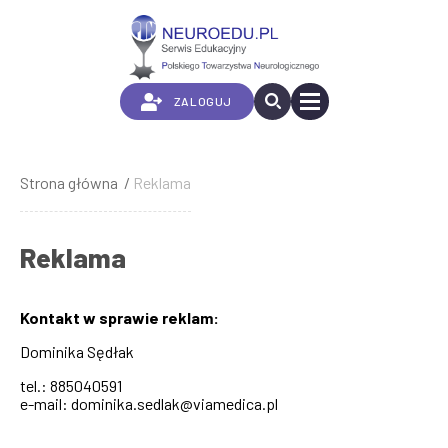
Przejdź
do
treści
ZALOGUJ
Strona główna
Reklama
Ścieżka
nawigacyjna
Reklama
Kontakt w sprawie reklam:
Dominika Sędłak
tel.: 885040591
e-mail: dominika.sedlak@viamedica.pl